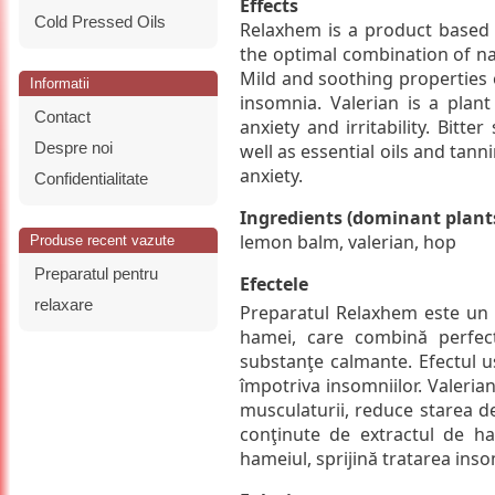
Effects
Cold Pressed Oils
Relaxhem is a product based 
the optimal combination of nat
Mild and soothing properties 
Informatii
insomnia. Valerian is a plan
Contact
anxiety and irritability. Bit
Despre noi
well as essential oils and tann
anxiety.
Confidentialitate
Ingredients (dominant plants
lemon balm, valerian, hop
Produse recent vazute
Preparatul pentru
Efectele
relaxare
Preparatul Relaxhem este un p
hamei, care combină perfect
substanţe calmante. Efectul u
împotriva insomniilor. Valeria
musculaturii, reduce starea de
conţinute de extractul de ha
hameiul, sprijină tratarea insom