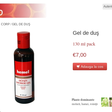
Autent
 CORP
/
GEL DE DUŞ
Gel de duş
130 ml pack
€7,00
Adauga la cos
Plante dominante
molură, hamei, roiniţă